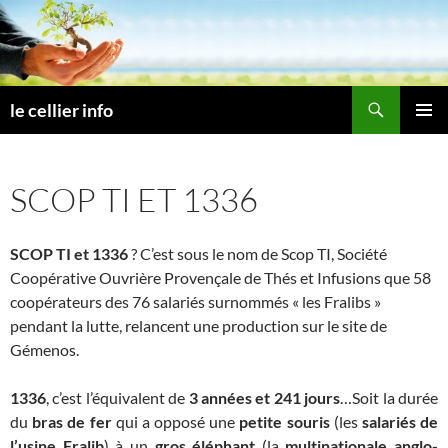
Aller
au
contenu
Recherche
le cellier info
MENU
PRINCI
SCOP TI ET 1336
SCOP TI et 1336
? C’est sous le nom de Scop TI, Société
Coopérative Ouvrière Provençale de Thés et Infusions que 58
coopérateurs des 76 salariés surnommés « les Fralibs »
pendant la lutte, relancent une production sur le site de
Gémenos.
1336
, c’est l’équivalent de
3 années et 241 jours
…Soit la durée
du
bras de fer
qui a opposé une
petite souris
(les
salariés de
l’usine Fralib
) à un
gros éléphant
(la
multinationale anglo-