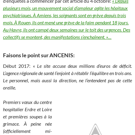
d’enquêtes à commencer par cet article du 4 octobre:
« Depuis
plusieurs mois, un mouvement social d’ampleur agite les hôpitaux
psychiatriques. À Amiens, les soignants sont en grève depuis trois
mois. À Rouen, ils ont mené une grève de la faim pendant 18 jours.
Au Havre, ils ont campé deux semaines sur le toit des urgences. Des
collectifs se montent, des manifestations s’enchaînent. »…
Faisons le point sur ANCENIS:
Début 2017: «
Le site accuse deux millions d’euros de déficit.
L’agence régionale de santé l’enjoint à rétablir l’équilibre en trois ans.
Le personnel, mais aussi la direction, ne l’entendent pas de cette
oreille.
Premiers vœux du centre
hospitalier Erdre et Loire
et premières soupes à la
grimace. À peine née
(officiellement mi-