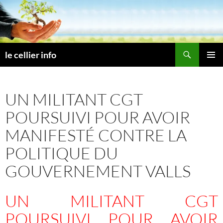
Aller
au
contenu
Recherche
le cellier info
MENU
PRINCI
UN MILITANT CGT
POURSUIVI POUR AVOIR
MANIFESTÉ CONTRE LA
POLITIQUE DU
GOUVERNEMENT VALLS
UN MILITANT CGT
POURSUIVI POUR AVOIR