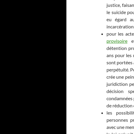
justice, fais
le suicide po
eu égard aux
incarcération 
pour les act
provisoire
et
détention pr
ans pour les 
sont portées 
perpétuité. P
crée une pein
juridiction 
décision sp
condamnées p
de réduction 
les possibi
personnes pr
avec une men