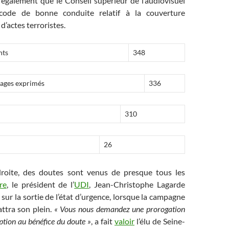
t également que le Conseil supérieur de l’audiovisuel
code de bonne conduite relatif à la couverture
d’actes terroristes.
nts
348
ages exprimés
336
310
26
droite, des doutes sont venus de presque tous les
re
, le président de l’
UDI
, Jean-Christophe Lagarde
 sur la sortie de l’état d’urgence, lorsque la campagne
attra son plein.
« Vous nous demandez une prorogation
eption au bénéfice du doute »
, a fait
valoir
l’élu de Seine-