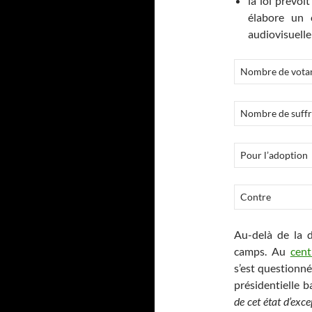
la loi prévoi
élabore un 
audiovisuelle 
Nombre de vota
Nombre de suffr
Pour l’adoption
Contre
Au-delà de la 
camps. Au
cent
s’est questionné
présidentielle b
de cet état d’exc