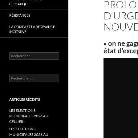
PROLON
CLIMATIQUE
D’URG
RÉSISTANCES
NOUVE
LA COMPA ET LA REDEVANCE
INCITATIVE
« on ne gag
état d’exce
Rechercher :
Rechercher :
ARTICLES RÉCENTS
LES ÉLECTIONS
MUNICIPALES 2026 AU
CELLIER
LES ÉLECTIONS
MUNICIPALES 2026 AU