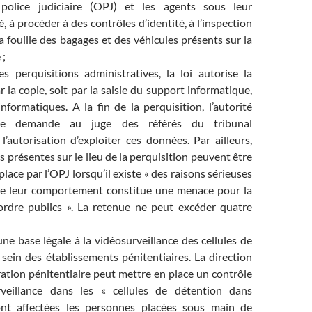
 police judiciaire (OPJ) et les agents sous leur
é, à procéder à des contrôles d’identité, à l’inspection
 la fouille des bagages et des véhicules présents sur la
 ;
es perquisitions administratives, la loi autorise la
ar la copie, soit par la saisie du support informatique,
formatiques. A la fin de la perquisition, l’autorité
tive demande au juge des référés du tribunal
 l’autorisation d’exploiter ces données. Par ailleurs,
 présentes sur le lieu de la perquisition peuvent être
place par l’OPJ lorsqu’il existe « des raisons sérieuses
e leur comportement constitue une menace pour la
l’ordre publics ». La retenue ne peut excéder quatre
une base légale à la vidéosurveillance des cellules de
sein des établissements pénitentiaires. La direction
ration pénitentiaire peut mettre en place un contrôle
rveillance dans les « cellules de détention dans
ont affectées les personnes placées sous main de