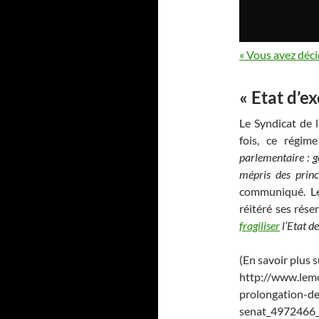
« Vous avez déci
« Etat d’e
Le Syndicat de 
fois, ce régim
parlementaire : g
mépris des princ
communiqué. Le
réitéré ses rése
fragiliser
l’Etat de
(En savoir plus s
http://www.lemo
prolongation-de
senat_4972466