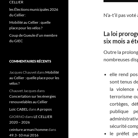
CELLIER
les Élections municipales 2026
N’a-t’il pas voté
du Cellier:
Mobilité au Cellier : quelle
place pour les vélos ?
La loi proro
Coup de Gueule d’un membre
six mois a é
du GIEC
Outre la prolonga
nombreuses disp
COMMENTAIRES RÉCENTS
Jacques Chauvet
dans
Mobilité
elle rend pos
au Cellier : quelle place pour les
sont tenus de
vélos ?
la violence
Chauvet Jacques
dans
terrorisme ou
Concertation sur les énergies
renouvelables au Cellier
cortèges, dé
Loïc CABEL
dans
A propos
publique pe
GIORNO
dans
LE CELLIER
administrati
2020 – 2026
sécurité comp
ceinture armani homme
dans
le préfet pe
49.3 -10 mai 2016