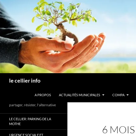
Aller
au
contenu
Recherche
le cellier info
A PROPOS
ACTUALITÉS MUNICIPALES
COMPA
partager, résister, l'alternative
LE CELLIER: PARKING DE LA
MOTHE
6 MOIS
URGENCE SOCIALE ET