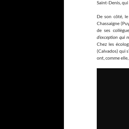
Saint-Denis, qui
De son côté, l
Chassaigne (Puy
de ses collègu
d’exception qui n
Chez les écologi
(Calvados) qui s
ont, comme elle, 