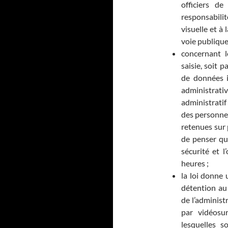
officiers de
responsabilit
visuelle et à
voie publique
concernant l
saisie, soit p
de données in
administra
administratif
des personnes
retenues sur 
de penser qu
sécurité et 
heures ;
la loi donne 
détention au 
de l’administ
par vidéosu
lesquelles s