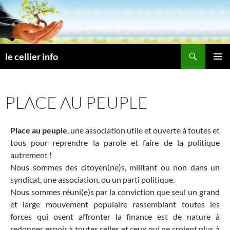
Aller
au
contenu
Recherche
le cellier info
MENU
PRINCI
PLACE AU PEUPLE
Place au peuple
, une association utile et ouverte à toutes et
tous pour reprendre la parole et faire de la politique
autre
ment !
Nous sommes des citoyen(ne)s, militant ou non dans un
syndicat, une association, ou un parti politique.
Nous sommes réuni(e)s par la conviction que seul un grand
et large mouvement populaire rassemblant toutes les
forces qui osent affronter la finance est de nature à
redonner espoir à toutes celles et ceux qui ne croient plus à