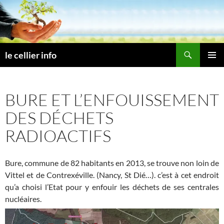
Aller
au
contenu
Recherche
le cellier info
MENU
PRINCI
BURE ET L’ENFOUISSEMENT
DES DÉCHETS
RADIOACTIFS
Bure, commune de 82 habitants en 2013, se trouve non loin de
Vittel et de Contrexéville. (Nancy, St Dié…). c’est à cet endroit
qu’a choisi l’Etat pour y enfouir les déchets de ses centrales
nucléaires.