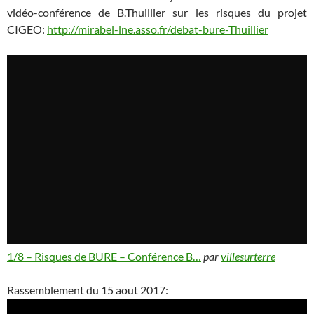
vidéo-conférence de B.Thuillier sur les risques du projet
CIGEO:
http://mirabel-lne.asso.fr/debat-bure-Thuillier
1/8 – Risques de BURE – Conférence B…
par
villesurterre
Rassemblement du 15 aout 2017: