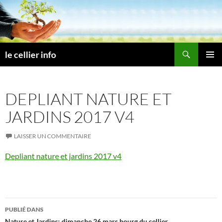
Aller
au
contenu
Recherche
le cellier info
MENU
PRINCI
DEPLIANT NATURE ET
JARDINS 2017 V4
LAISSER UN COMMENTAIRE
Depliant nature et jardins 2017 v4
Navigation
PUBLIÉ DANS
Nature et Jardins: dimanche 26 mars bourg du cellier