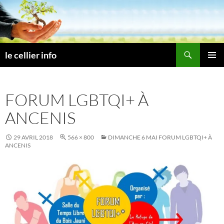
Aller
au
contenu
Recherche
le cellier info
MENU
PRINCI
FORUM LGBTQI+ À
ANCENIS
29 AVRIL 2018
566 × 800
DIMANCHE 6 MAI FORUM LGBTQI+ À
ANCENIS