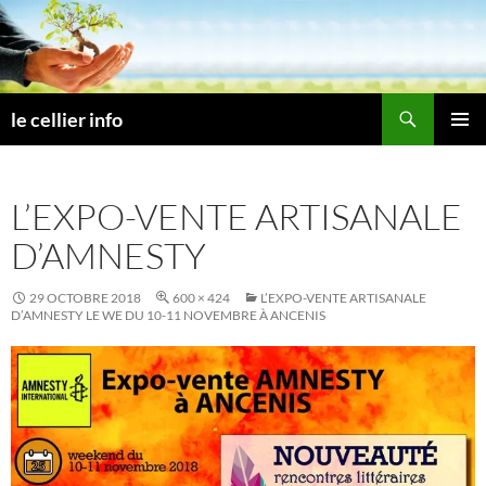
Aller
au
contenu
Recherche
le cellier info
MENU
PRINCI
L’EXPO-VENTE ARTISANALE
D’AMNESTY
29 OCTOBRE 2018
600 × 424
L’EXPO-VENTE ARTISANALE
D’AMNESTY LE WE DU 10-11 NOVEMBRE À ANCENIS