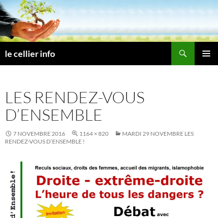
Aller
au
contenu
Recherche
le cellier info
MENU
PRINCI
LES RENDEZ-VOUS
D’ENSEMBLE
7 NOVEMBRE 2016
1164 × 820
MARDI 29 NOVEMBRE LES
RENDEZ-VOUS D’ENSEMBLE !