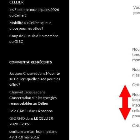
CELLIER
les Élections municipales 2026
du Cellier:
Mobilité au Cellier : quelle
place pour les vélos ?
Coup de Gueule d’un membre
du GIEC
COMMENTAIRES RÉCENTS
Jacques Chauvet
dans
Mobilité
au Cellier : quelle place pour les
vélos ?
Chauvet Jacques
dans
Concertation sur les énergies
renouvelables au Cellier
Loïc CABEL
dans
A propos
GIORNO
dans
LE CELLIER
2020 – 2026
ceinture armani homme
dans
49.3 -10 mai 2016