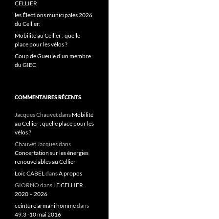
CELLIER
les Élections municipales 2026
du Cellier:
Mobilité au Cellier : quelle
place pour les vélos ?
Coup de Gueule d’un membre
du GIEC
COMMENTAIRES RÉCENTS
Jacques Chauvet
dans
Mobilité
au Cellier : quelle place pour les
vélos ?
Chauvet Jacques
dans
Concertation sur les énergies
renouvelables au Cellier
Loïc CABEL
dans
A propos
GIORNO
dans
LE CELLIER
2020 – 2026
ceinture armani homme
dans
49.3 -10 mai 2016