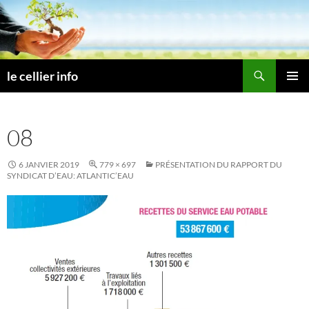
Aller
au
contenu
Recherche
le cellier info
MENU
PRINCI
08
6 JANVIER 2019
779 × 697
PRÉSENTATION DU RAPPORT DU
SYNDICAT D’EAU: ATLANTIC’EAU