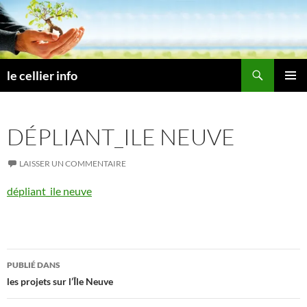
Aller
au
contenu
Recherche
le cellier info
MENU
PRINCI
DÉPLIANT_ILE NEUVE
LAISSER UN COMMENTAIRE
dépliant_ile neuve
Navigation
PUBLIÉ DANS
des
les projets sur l’Île Neuve