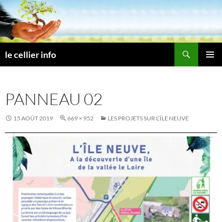
Aller
au
contenu
Recherche
le cellier info
MENU
PRINCI
PANNEAU 02
15 AOÛT 2019
669 × 952
LES PROJETS SUR L’ÎLE NEUVE