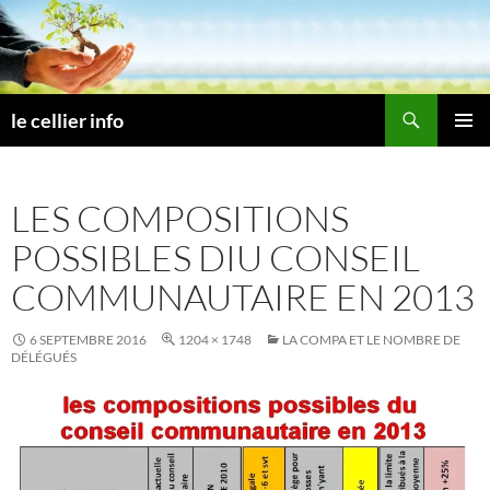
Aller
au
contenu
Recherche
le cellier info
MENU
PRINCI
LES COMPOSITIONS
POSSIBLES DIU CONSEIL
COMMUNAUTAIRE EN 2013
6 SEPTEMBRE 2016
1204 × 1748
LA COMPA ET LE NOMBRE DE
DÉLÉGUÉS