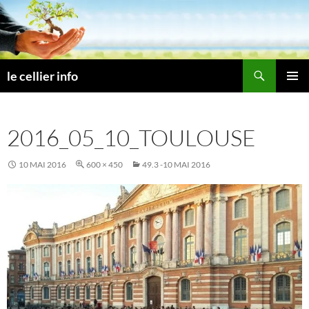
Aller
au
contenu
Recherche
le cellier info
MENU
PRINCI
2016_05_10_TOULOUSE
10 MAI 2016
600 × 450
49.3 -10 MAI 2016