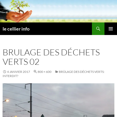
Aller
au
contenu
Recherche
le cellier info
MENU
PRINCI
BRULAGE DES DÉCHETS
VERTS 02
4 JANVIER 2017
800 × 600
BRÛLAGE DES DÉCHETS VERTS:
INTERDIT?