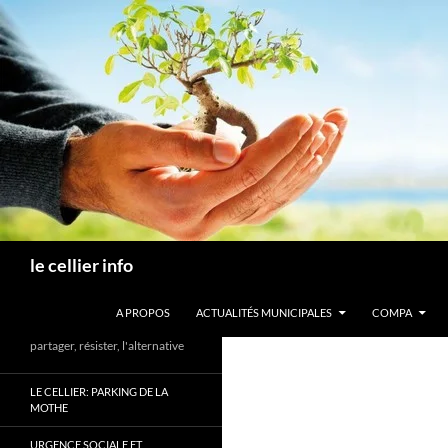
Aller
au
contenu
Recherche
le cellier info
A PROPOS
ACTUALITÉS MUNICIPALES
COMPA
partager, résister, l'alternative
LE CELLIER: PARKING DE LA
MOTHE
URGENCE SOCIALE ET