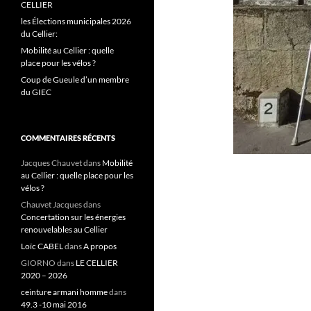
CELLIER
les Élections municipales 2026
du Cellier:
Mobilité au Cellier : quelle
place pour les vélos ?
Coup de Gueule d’un membre
du GIEC
COMMENTAIRES RÉCENTS
Jacques Chauvet
dans
Mobilité
au Cellier : quelle place pour les
vélos ?
Chauvet Jacques
dans
Concertation sur les énergies
renouvelables au Cellier
Loïc CABEL
dans
A propos
GIORNO
dans
LE CELLIER
2020 – 2026
ceinture armani homme
dans
49.3 -10 mai 2016