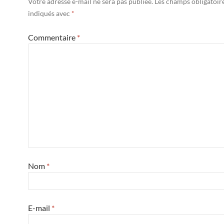
Votre adresse e-mail ne sera pas publiée.
Les champs obligatoir
indiqués avec
*
Commentaire
*
Nom
*
E-mail
*