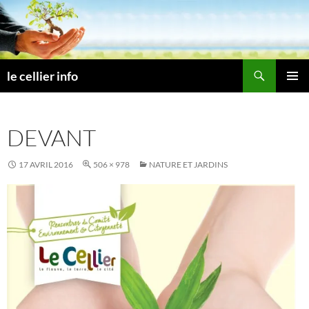
Aller
au
contenu
Recherche
le cellier info
MENU
PRINCI
DEVANT
17 AVRIL 2016
506 × 978
NATURE ET JARDINS