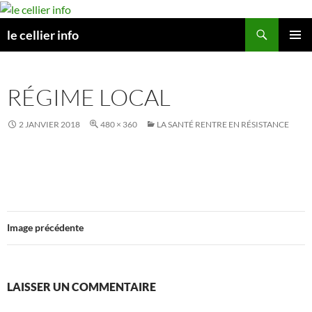
Aller
au
Recherche
le cellier info
contenu
MENU
PRINCI
RÉGIME LOCAL
2 JANVIER 2018
480 × 360
LA SANTÉ RENTRE EN RÉSISTANCE
Image précédente
LAISSER UN COMMENTAIRE