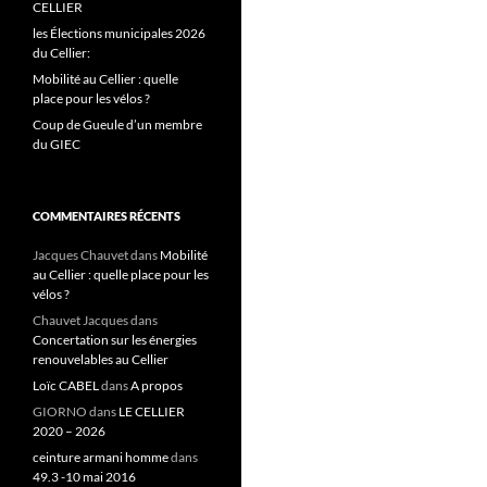
CELLIER
les Élections municipales 2026
du Cellier:
Mobilité au Cellier : quelle
place pour les vélos ?
Coup de Gueule d’un membre
du GIEC
COMMENTAIRES RÉCENTS
Jacques Chauvet
dans
Mobilité
au Cellier : quelle place pour les
vélos ?
Chauvet Jacques
dans
Concertation sur les énergies
renouvelables au Cellier
Loïc CABEL
dans
A propos
GIORNO
dans
LE CELLIER
2020 – 2026
ceinture armani homme
dans
49.3 -10 mai 2016