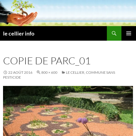
Aller
au
contenu
Recherche
le cellier info
MENU
PRINCI
COPIE DE PARC_01
22 AOÛT 2016
800 × 600
LE CELLIER, COMMUNE SANS
PESTICIDE