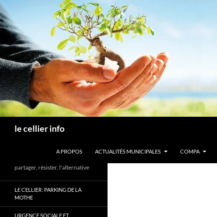
Aller
au
contenu
Recherche
le cellier info
A PROPOS
ACTUALITÉS MUNICIPALES
COMPA
partager, résister, l'alternative
LE CELLIER: PARKING DE LA
MOTHE
URGENCE SOCIALE ET