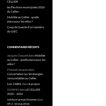
CELLIER
les Élections municipales 2026
du Cellier:
Mobilité au Cellier : quelle
place pour les vélos ?
Coup de Gueule d’un membre
du GIEC
COMMENTAIRES RÉCENTS
Jacques Chauvet
dans
Mobilité
au Cellier : quelle place pour les
vélos ?
Chauvet Jacques
dans
Concertation sur les énergies
renouvelables au Cellier
Loïc CABEL
dans
A propos
GIORNO
dans
LE CELLIER
2020 – 2026
ceinture armani homme
dans
49.3 -10 mai 2016