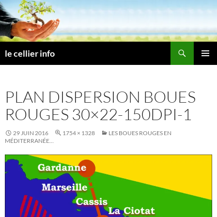
Aller
au
contenu
Recherche
le cellier info
MENU
PRINCI
PLAN DISPERSION BOUES
ROUGES 30×22-150DPI-1
29 JUIN 2016
1754 × 1328
LES BOUES ROUGES EN
MÉDITERRANÉE…