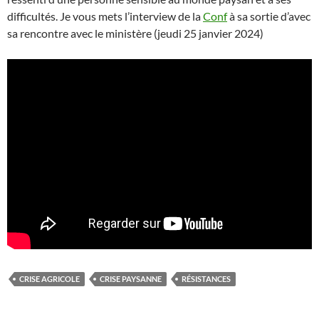
difficultés. Je vous mets l’interview de la
Conf
à sa sortie d’avec
sa rencontre avec le ministère (jeudi 25 janvier 2024)
CRISE AGRICOLE
CRISE PAYSANNE
RÉSISTANCES