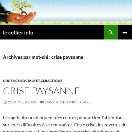
Aller
au
contenu
Recherche
le cellier info
MENU
PRINCI
Archives par mot-clé : crise paysanne
URGENCE SOCIALE ET CLIMATIQUE
CRISE PAYSANNE
25 JANVIER 2024
LAISSER UN COMMENTAIRE
Les agriculteurs bloquent des routes pour attirer l’attention
sur leurs difficultés à se rémunérer. Cette crise des revenus du
monde paysan est un symptôme d’une crise plus longue et