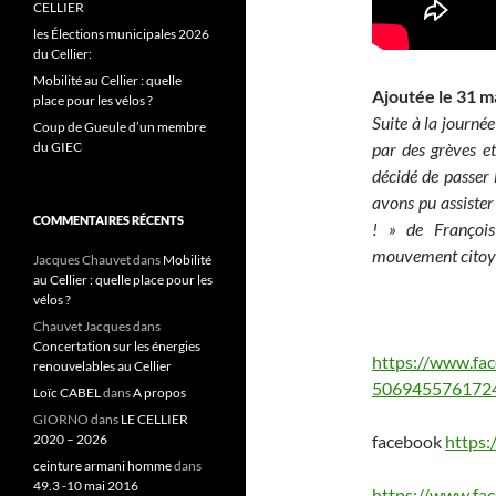
CELLIER
les Élections municipales 2026
du Cellier:
Mobilité au Cellier : quelle
Ajoutée le 31 m
place pour les vélos ?
Suite à la journée
Coup de Gueule d’un membre
du GIEC
par des grèves et
décidé de passer 
avons pu assister
COMMENTAIRES RÉCENTS
! » de François
mouvement citoye
Jacques Chauvet
dans
Mobilité
au Cellier : quelle place pour les
vélos ?
Chauvet Jacques
dans
Concertation sur les énergies
https://www.fa
renouvelables au Cellier
5069455761724
Loïc CABEL
dans
A propos
GIORNO
dans
LE CELLIER
2020 – 2026
facebook
https
ceinture armani homme
dans
49.3 -10 mai 2016
https://www.fa