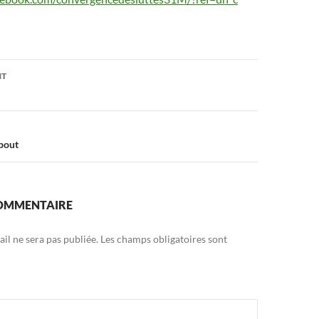
on
NT
bout
COMMENTAIRE
il ne sera pas publiée.
Les champs obligatoires sont