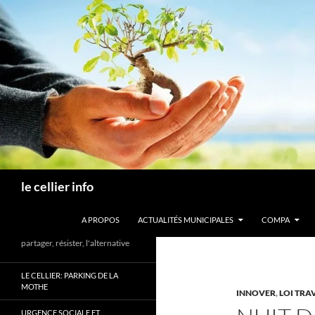
Aller
au
contenu
Recherche
le cellier info
A PROPOS
ACTUALITÉS MUNICIPALES
COMPA
partager, résister, l'alternative
LE CELLIER: PARKING DE LA
MOTHE
INNOVER
,
LOI TRA
URGENCE SOCIALE ET