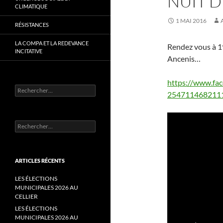
NUIT 
CLIMATIQUE
1 MAI 2016
RÉSISTANCES
LA COMPA ET LA REDEVANCE
Rendez vous à 
INCITATIVE
Ancenis…
https://www.fa
Rechercher :
254711468211
Rechercher :
ARTICLES RÉCENTS
LES ÉLECTIONS
MUNICIPALES 2026 AU
CELLIER
LES ÉLECTIONS
MUNICIPALES 2026 AU