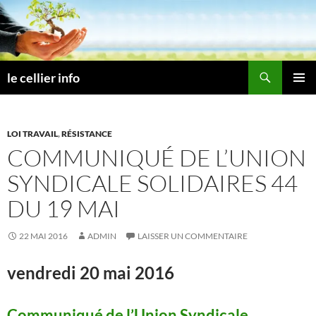
Aller
au
contenu
Recherche
le cellier info
MENU
PRINCI
LOI TRAVAIL
,
RÉSISTANCE
COMMUNIQUÉ DE L’UNION
SYNDICALE SOLIDAIRES 44
DU 19 MAI
22 MAI 2016
ADMIN
LAISSER UN COMMENTAIRE
vendredi 20 mai 2016
Communiqué de l’Union Syndicale