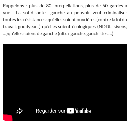
Rappelons : plus de 80 interpellations, plus de 50 gardes à
vue… La soi-disante gauche au pouvoir veut criminaliser
toutes les résistances: qu’elles soient ouvrières (contre la loi du
travail, goodyear,..) qu’elles soient écologiques (NDDL, sivens,
…)qu’elles soient de gauche (ultra-gauche, gauchistes,…)