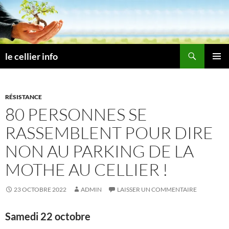
Aller
au
contenu
Recherche
le cellier info
MENU
PRINCI
RÉSISTANCE
80 PERSONNES SE
RASSEMBLENT POUR DIRE
NON AU PARKING DE LA
MOTHE AU CELLIER !
23 OCTOBRE 2022
ADMIN
LAISSER UN COMMENTAIRE
Samedi 22 octobre