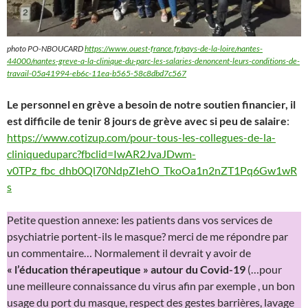
photo PO-NBOUCARD
https://www.ouest-france.fr/pays-de-la-loire/nantes-
44000/nantes-greve-a-la-clinique-du-parc-les-salaries-denoncent-leurs-conditions-de-
travail-05a41994-eb6c-11ea-b565-58c8dbd7c567
Le personnel en grève a besoin de notre soutien financier, il
est difficile de tenir 8 jours de grève avec si peu de salaire
:
https://www.cotizup.com/pour-tous-les-collegues-de-la-
cliniqueduparc?fbclid=IwAR2JvaJDwm-
v0TPz_fbc_dhb0Ql70NdpZIehO_TkoOa1n2nZT1Pq6Gw1wR
s
Petite question annexe: les patients dans vos services de
psychiatrie portent-ils le masque? merci de me répondre par
un commentaire… Normalement il devrait y avoir de
« l’éducation thérapeutique » autour du Covid-19
(…pour
une meilleure connaissance du virus afin par exemple , un bon
usage du port du masque, respect des gestes barrières, lavage