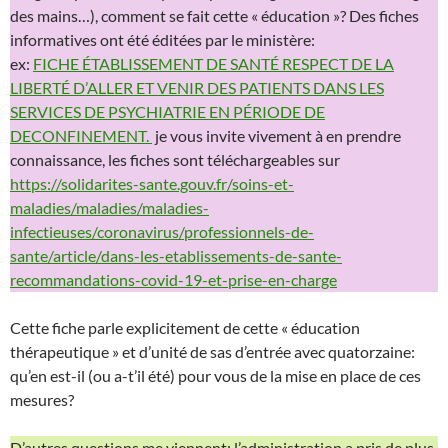
des mains…), comment se fait cette « éducation »? Des fiches
informatives ont été éditées par le ministère:
ex:
FICHE ÉTABLISSEMENT DE SANTÉ RESPECT DE LA
LIBERTÉ D’ALLER ET VENIR DES PATIENTS DANS LES
SERVICES DE PSYCHIATRIE EN PÉRIODE DE
DECONFINEMENT.
je vous invite vivement à en prendre
connaissance, les fiches sont téléchargeables sur
https://solidarites-sante.gouv.fr/soins-et-
maladies/maladies/maladies-
infectieuses/coronavirus/professionnels-de-
sante/article/dans-les-etablissements-de-sante-
recommandations-covid-19-et-prise-en-charge
Cette fiche parle explicitement de cette « éducation
thérapeutique » et d’unité de sas d’entrée avec quatorzaine:
qu’en est-il (ou a-t’il été) pour vous de la mise en place de ces
mesures?
D’autres questions me viennent: l’administration a pris de plus