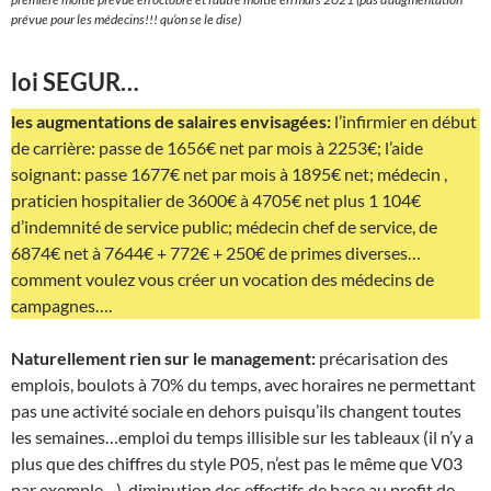
prévue pour les médecins!!! qu’on se le dise)
loi SEGUR…
les augmentations de salaires envisagées:
l’infirmier en début
de carrière: passe de 1656€ net par mois à 2253€; l’aide
soignant: passe 1677€ net par mois à 1895€ net; médecin ,
praticien hospitalier de 3600€ à 4705€ net plus 1 104€
d’indemnité de service public; médecin chef de service, de
6874€ net à 7644€ + 772€ + 250€ de primes diverses…
comment voulez vous créer un vocation des médecins de
campagnes….
Naturellement rien sur le management:
précarisation des
emplois, boulots à 70% du temps, avec horaires ne permettant
pas une activité sociale en dehors puisqu’ils changent toutes
les semaines…emploi du temps illisible sur les tableaux (il n’y a
plus que des chiffres du style P05, n’est pas le même que V03
par exemple…), diminution des effectifs de base au profit de